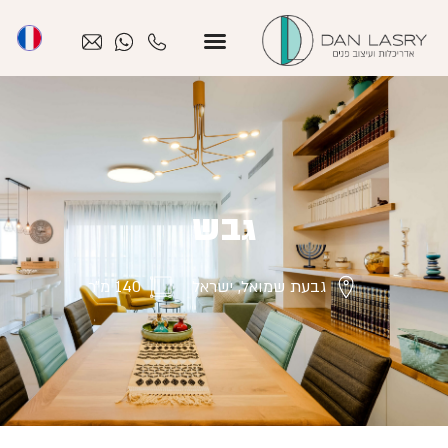
גבש
גבעת שמואל, ישראל
140 מ״ר