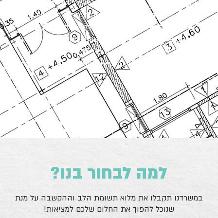
משרדנו עוסק בתכנון, עיצוב ופיקוח של דירות, משרדים
ובתים פרטיים ומלווה את הלקוחות מרגע הרכישה עד
לרגע קבלת המפתח. משרדנו חרט על דגלו התאמת
פרוייקטים לכל לקוח ע"פ צרכיו וטעמו באופן אישי על מנת
לאפשר לו להרגיש במגרש הביתי בחלל החדש מהרגע
הראשון. אנו שמים דגש על עיצוב שמשדר את אופי החלל.
למה לבחור בנו?
במשרדנו תקבלו את מלוא תשומת הלב וההקשבה על מנת
שנוכל להפוך את החלום שלכם למציאות!