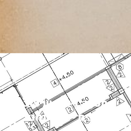
תכנון, ניצול ועיצוב
חללים - זה אנחנו!