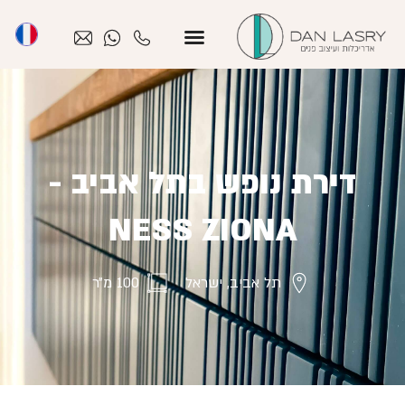
דירת נופש בתל אביב -
NESS ZIONA
תל אביב, ישראל
100 מ״ר