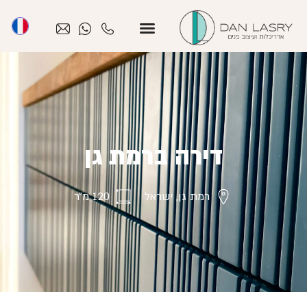
דירה ברמת גן
רמת גן, ישראל
120 מ״ר